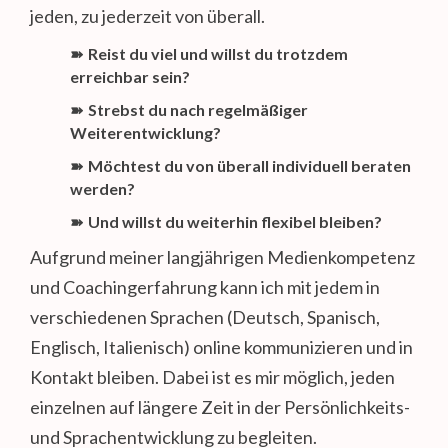
jeden, zu jederzeit von überall.
➽
Reist du viel und willst du trotzdem
erreichbar sein?
➽
Strebst du nach regelmäßiger
Weiterentwicklung?
➽
Möchtest du von überall individuell beraten
werden?
➽
Und willst du weiterhin flexibel bleiben?
Aufgrund meiner langjährigen Medienkompetenz
und Coachingerfahrung kann ich mit jedem in
verschiedenen Sprachen (Deutsch, Spanisch,
Englisch, Italienisch) online kommunizieren und in
Kontakt bleiben. Dabei ist es mir möglich, jeden
einzelnen auf längere Zeit in der Persönlichkeits-
und Sprachentwicklung zu begleiten.