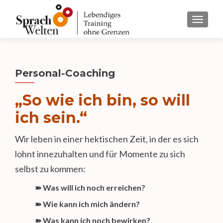
TOGGL
Personal-Coaching
„So wie ich bin, so will
ich sein.“
Wir leben in einer hektischen Zeit, in der es sich
lohnt innezuhalten und für Momente zu sich
selbst zu kommen:
➽
Was will ich noch erreichen?
➽
Wie kann ich mich ändern?
➽
Was kann ich noch bewirken?